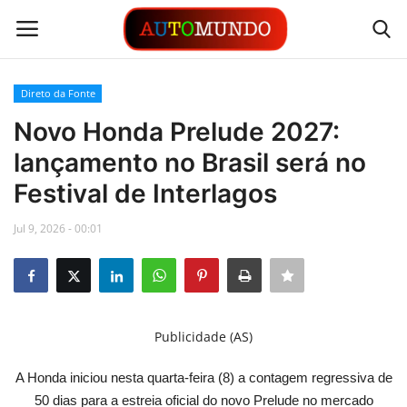
Direto da Fonte
Login
Registrar
Novo Honda Prelude 2027:
lançamento no Brasil será no
Contato
Festival de Interlagos
Links
Jul 9, 2026 - 00:01
Busca Direta
Automóveis
Publicidade (AS)
Automobilismo
A Honda iniciou nesta quarta-feira (8) a contagem regressiva de
Idioma
50 dias para a estreia oficial do novo Prelude no mercado