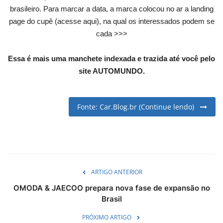
brasileiro. Para marcar a data, a marca colocou no ar a landing
English
Portuguese
page do cupê (acesse aqui), na qual os interessados podem se
cada >>>
Essa é mais uma manchete indexada e trazida até você pelo
site AUTOMUNDO.
Fonte: Car.Blog.br (Continue lendo)
ARTIGO ANTERIOR
OMODA & JAECOO prepara nova fase de expansão no
Brasil
PRÓXIMO ARTIGO