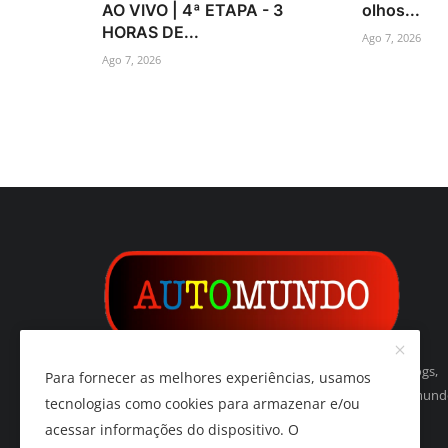
AO VIVO | 4ª ETAPA - 3
olhos...
HORAS DE...
Ago 7, 2026
Ago 7, 2026
Automundo é um indexador de websites, páginas, blogs,
Para fornecer as melhores experiências, usamos
vídeos, imagens, podcasts e de tudo relacionado ao mun
tecnologias como cookies para armazenar e/ou
do automóvel e do automobilismo.
acessar informações do dispositivo. O