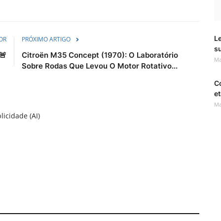
Le
OR
PRÓXIMO ARTIGO
s
🚨
Citroën M35 Concept (1970): O Laboratório
Ma
Sobre Rodas Que Levou O Motor Rotativo...
C
et
Ma
licidade (AI)