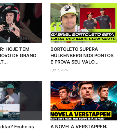
R: HOJE TEM
BORTOLETO SUPERA
 NOVO DE GRAND
HÜLKENBERG NOS PONTOS
T...
E PROVA SEU VALO...
Ago 7, 2026
ditar? Feche os
A NOVELA VERSTAPPEN: