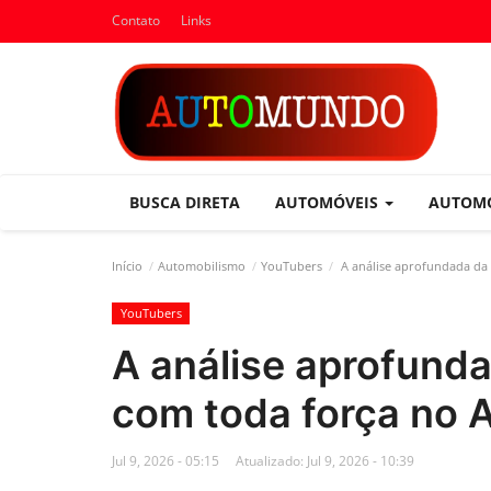
Contato
Links
BUSCA DIRETA
AUTOMÓVEIS
AUTOM
Início
Automobilismo
YouTubers
A análise aprofundada da
YouTubers
A análise aprofund
com toda força no
Jul 9, 2026 - 05:15
Atualizado: Jul 9, 2026 - 10:39