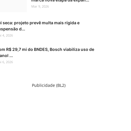
Mar 9, 2026
i seca: projeto prevê multa mais rígida e
uspensão d...
i 4, 2026
om R$ 29,7 mi do BNDES, Bosch viabiliza uso de
anol ...
i 6, 2026
Publicidade (BL2)