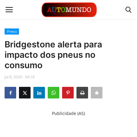
Pneus
Login
Registrar
Bridgestone alerta para
impacto dos pneus no
Contato
consumo
Links
Jul 8, 2026 - 04:18
Busca Direta
Automóveis
Publicidade (AS)
Automobilismo
Idioma