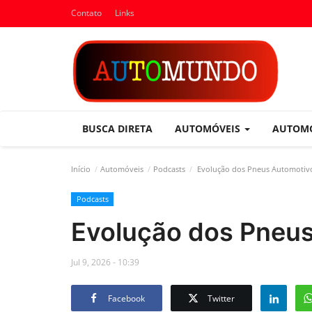
Contato
Links
BUSCA DIRETA
AUTOMÓVEIS
AUTOM
Início
Automóveis
Podcasts
Evolução dos Pneus Automotiv
Podcasts
Evolução dos Pneu
Jul 9, 2026 - 10:39
Facebook
Twitter