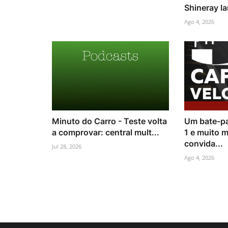
Shineray la
Ago 4, 2026
Minuto do Carro - Teste volta
Um bate-pa
a comprovar: central mult...
1 e muito 
convida...
Jul 28, 2026
Ago 4, 2026