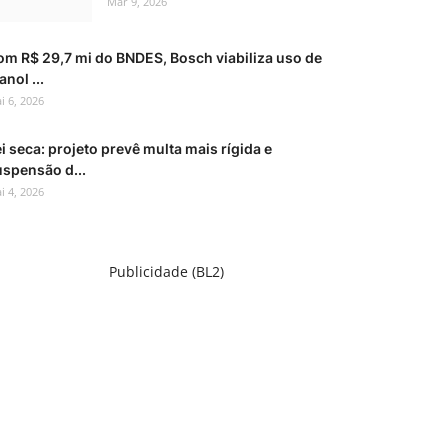
Mar 9, 2026
om R$ 29,7 mi do BNDES, Bosch viabiliza uso de
anol ...
i 6, 2026
i seca: projeto prevê multa mais rígida e
uspensão d...
i 4, 2026
Publicidade (BL2)