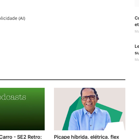
licidade (AI)
C
et
Ma
Le
s
Ma
Carro - SE2 Retro:
Picape híbrida, elétrica, flex