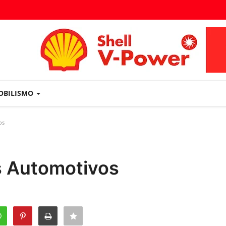
OBILISMO
os
s Automotivos