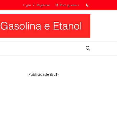
/
Login
Registrar
Portuguese
Publicidade (BL1)