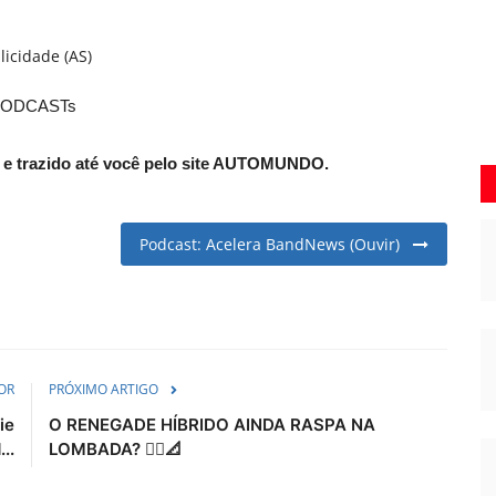
licidade (AS)
ODCASTs
 e trazido até você pelo site AUTOMUNDO.
Podcast: Acelera BandNews (Ouvir)
OR
PRÓXIMO ARTIGO
ie
O RENEGADE HÍBRIDO AINDA RASPA NA
..
LOMBADA? 🧗‍♂️📐