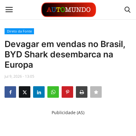
Direto da Fonte
Login
Registrar
Devagar em vendas no Brasil,
BYD Shark desembarca na
Contato
Europa
Links
Jul 9, 2026 - 13:05
Busca Direta
Automóveis
Publicidade (AS)
Automobilismo
Idioma