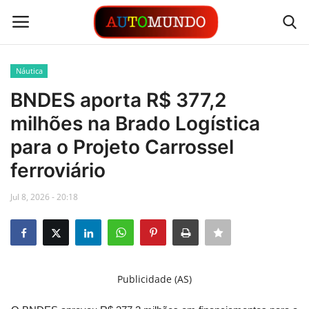
Náutica
Login
Registrar
BNDES aporta R$ 377,2
milhões na Brado Logística
Contato
para o Projeto Carrossel
Links
ferroviário
Busca Direta
Jul 8, 2026 - 20:18
Automóveis
Automobilismo
Publicidade (AS)
Idioma