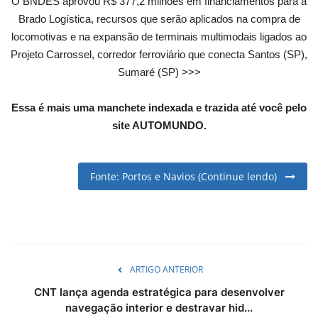
O BNDES aprovou R$ 377,2 milhões em financiamentos para a
English
Portuguese
Brado Logística, recursos que serão aplicados na compra de
locomotivas e na expansão de terminais multimodais ligados ao
Projeto Carrossel, corredor ferroviário que conecta Santos (SP),
Sumaré (SP) >>>
Essa é mais uma manchete indexada e trazida até você pelo
site AUTOMUNDO.
Fonte: Portos e Navios (Continue lendo)
ARTIGO ANTERIOR
CNT lança agenda estratégica para desenvolver
navegação interior e destravar hid...