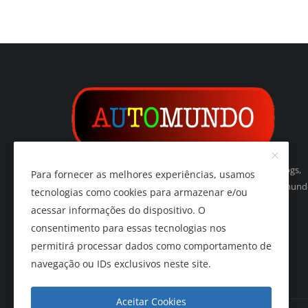
Automundo é um indexador de websites, páginas, blogs,
Para fornecer as melhores experiências, usamos
vídeos, imagens, podcasts e de tudo relacionado ao mun
tecnologias como cookies para armazenar e/ou
do automóvel e do automobilismo.
acessar informações do dispositivo. O
consentimento para essas tecnologias nos
permitirá processar dados como comportamento de
navegação ou IDs exclusivos neste site.
Aceitar Cookies