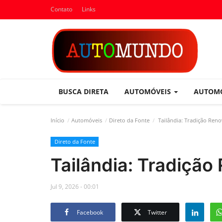
Contato
Links
BUSCA DIRETA
AUTOMÓVEIS
AUTOM
Início
Automóveis
Direto da Fonte
Tailândia: Tradição Ren
Direto da Fonte
Tailândia: Tradição
Jul 9, 2026 - 00:01
Facebook
Twitter