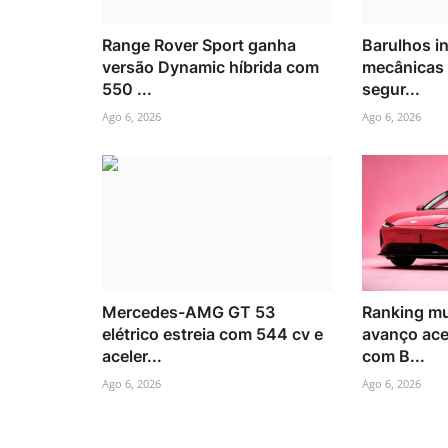
Range Rover Sport ganha
Barulhos i
versão Dynamic híbrida com
mecânicas
550 ...
segur...
Ago 6, 2026
Ago 6, 2026
Mercedes-AMG GT 53
Ranking mu
elétrico estreia com 544 cv e
avanço ace
aceler...
com B...
Ago 6, 2026
Ago 6, 2026