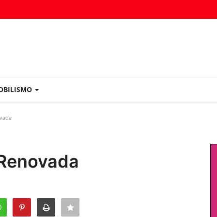
OBILISMO
ovada
 Renovada