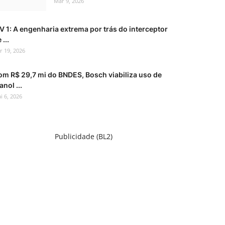
Mar 9, 2026
V 1: A engenharia extrema por trás do interceptor
 ...
r 19, 2026
om R$ 29,7 mi do BNDES, Bosch viabiliza uso de
anol ...
i 6, 2026
Publicidade (BL2)