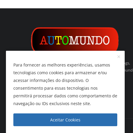
Automundo é um indexador de websites, páginas, blogs,
Para fornecer as melhores experiências, usamos
vídeos, imagens, podcasts e de tudo relacionado ao mun
tecnologias como cookies para armazenar e/ou
do automóvel e do automobilismo.
acessar informações do dispositivo. O
consentimento para essas tecnologias nos
permitirá processar dados como comportamento de
navegação ou IDs exclusivos neste site.
Aceitar Cookies
AUTOMUNDO.com.br