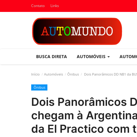
Contato
Links
BUSCA DIRETA
AUTOMÓVEIS
AUTOM
Início
Automóveis
Ônibus
Dois Panorâmicos DD NB1 da BUSSC
Ônibus
Dois Panorâmicos 
chegam à Argentina 
da El Practico com 