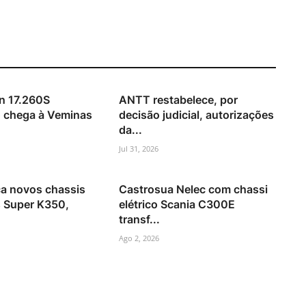
n 17.260S
ANTT restabelece, por
 chega à Veminas
decisão judicial, autorizações
da...
Jul 31, 2026
ça novos chassis
Castrosua Nelec com chassi
s Super K350,
elétrico Scania C300E
transf...
Ago 2, 2026