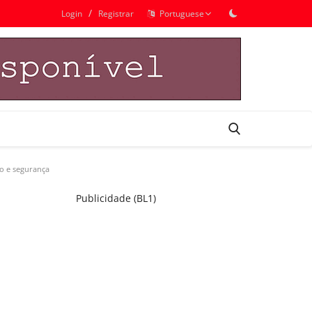
/
Login
Registrar
Portuguese
o e segurança
Publicidade (BL1)