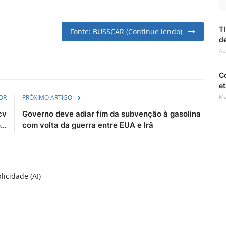
TI
Fonte: BUSSCAR (Continue lendo)
de
Ab
C
et
Ma
OR
PRÓXIMO ARTIGO
cv
Governo deve adiar fim da subvenção à gasolina
..
com volta da guerra entre EUA e Irã
licidade (AI)