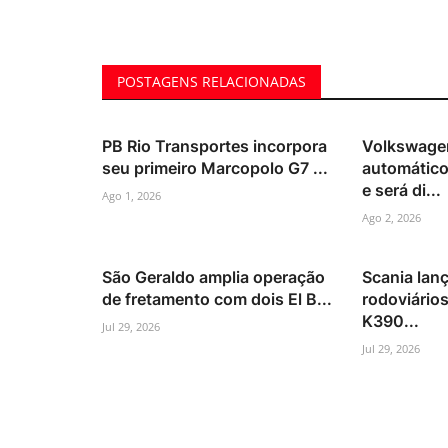
POSTAGENS RELACIONADAS
PB Rio Transportes incorpora
Volkswage
seu primeiro Marcopolo G7 ...
automático
e será di...
Ago 1, 2026
Ago 2, 2026
São Geraldo amplia operação
Scania lan
de fretamento com dois El B...
rodoviário
K390...
Jul 29, 2026
Jul 29, 2026