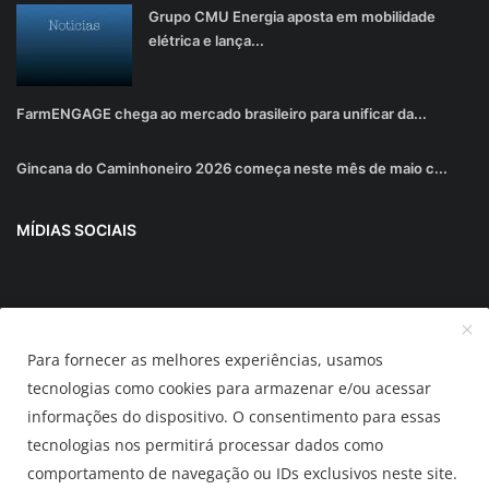
Grupo CMU Energia aposta em mobilidade
elétrica e lança...
FarmENGAGE chega ao mercado brasileiro para unificar da...
Gincana do Caminhoneiro 2026 começa neste mês de maio c...
MÍDIAS SOCIAIS
Junte-se ao nosso boletim informativo
Para fornecer as melhores experiências, usamos
Inscrever-se
tecnologias como cookies para armazenar e/ou acessar
informações do dispositivo. O consentimento para essas
tecnologias nos permitirá processar dados como
AUTOMUNDO.com.br
comportamento de navegação ou IDs exclusivos neste site.