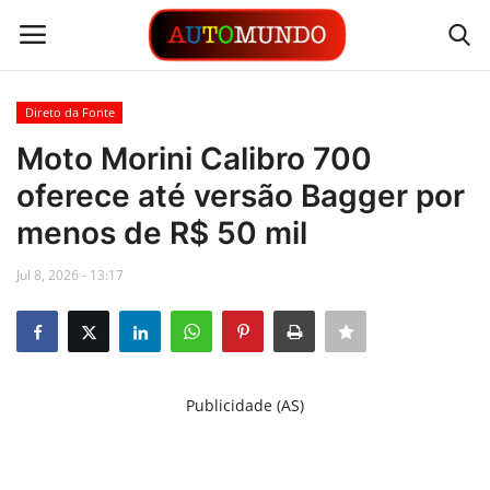
Direto da Fonte
Login
Registrar
Moto Morini Calibro 700
oferece até versão Bagger por
Contato
menos de R$ 50 mil
Links
Jul 8, 2026 - 13:17
Busca Direta
Automóveis
Publicidade (AS)
Automobilismo
Idioma