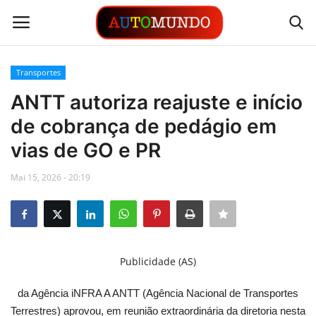
Transportes
Login
Registrar
ANTT autoriza reajuste e início
de cobrança de pedágio em
Contato
vias de GO e PR
Links
Mai 15, 2026 - 20:19
Busca Direta
Automóveis
Publicidade (AS)
Automobilismo
da Agência iNFRA A ANTT (Agência Nacional de Transportes
Idioma
Terrestres) aprovou, em reunião extraordinária da diretoria nesta