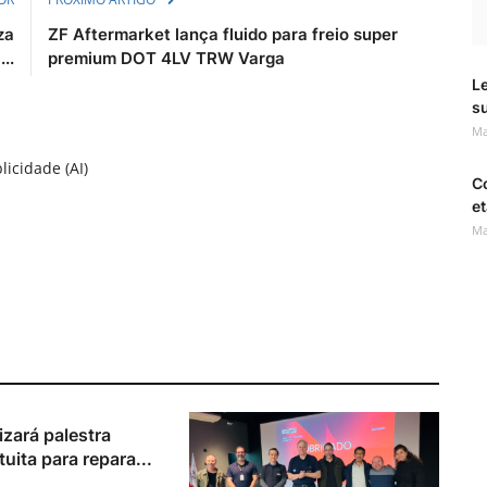
za
ZF Aftermarket lança fluido para freio super
..
premium DOT 4LV TRW Varga
Le
s
Ma
licidade (AI)
C
et
Ma
lizará palestra
tuita para repara...