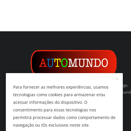
Automundo é um indexador de websites, páginas, blogs,
Para fornecer as melhores experiências, usamos
vídeos, imagens, podcasts e de tudo relacionado ao mun
tecnologias como cookies para armazenar e/ou
do automóvel e do automobilismo.
acessar informações do dispositivo. O
consentimento para essas tecnologias nos
permitirá processar dados como comportamento de
navegação ou IDs exclusivos neste site.