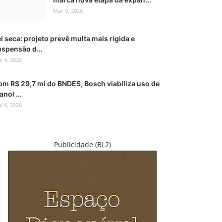
Mar 9, 2026
i seca: projeto prevê multa mais rígida e
uspensão d...
i 4, 2026
om R$ 29,7 mi do BNDES, Bosch viabiliza uso de
anol ...
i 6, 2026
Publicidade (BL2)