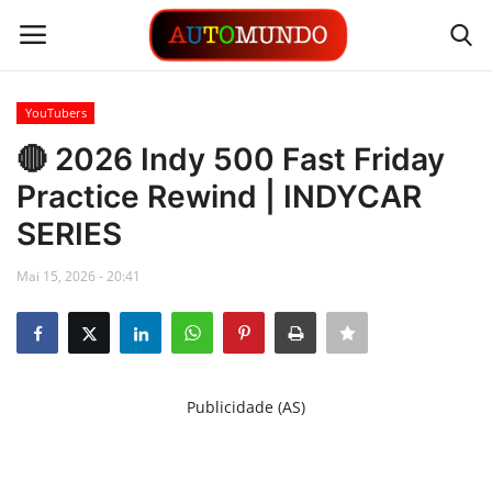
YouTubers
Login
Registrar
🔴 2026 Indy 500 Fast Friday
Practice Rewind | INDYCAR
Contato
SERIES
Links
Mai 15, 2026 - 20:41
Busca Direta
Automóveis
Publicidade (AS)
Automobilismo
Idioma