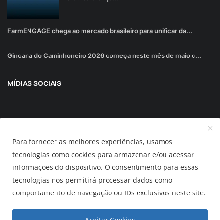
FarmENGAGE chega ao mercado brasileiro para unificar da...
Gincana do Caminhoneiro 2026 começa neste mês de maio c...
MÍDIAS SOCIAIS
Junte-se ao nosso boletim informativo
Para fornecer as melhores experiências, usamos
Inscrever-se
tecnologias como cookies para armazenar e/ou acessar
informações do dispositivo. O consentimento para essas
tecnologias nos permitirá processar dados como
AUTOMUNDO.com.br
comportamento de navegação ou IDs exclusivos neste site.
Termos & Condições
Política de Privacidade
Aceitar Cookies