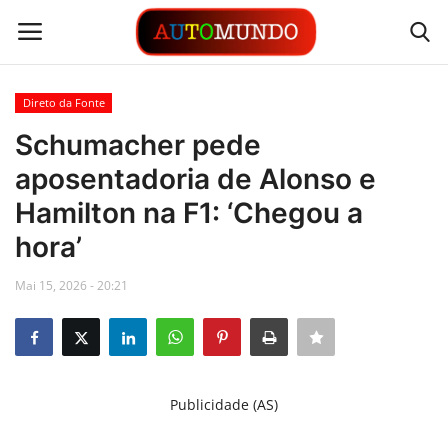
Direto da Fonte
Login
Registrar
Schumacher pede
aposentadoria de Alonso e
Contato
Hamilton na F1: ‘Chegou a
Links
hora’
Busca Direta
Mai 15, 2026 - 20:21
Automóveis
Automobilismo
Publicidade (AS)
Idioma