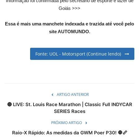
Informação foi confirmada pelo secretário de esporte e lazer de
English
Portuguese
Goiás >>>
Essa é mais uma manchete indexada e trazida até você pelo
site AUTOMUNDO.
Fonte: UOL - Motorsport (Continue lendo)
ARTIGO ANTERIOR
🔴 LIVE: St. Louis Race Marathon | Classic Full INDYCAR
SERIES Races
PRÓXIMO ARTIGO
Raio-X Rápido: As medidas da GWM Poer P30! 🛑📏