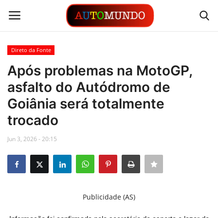
Direto da Fonte
Login
Registrar
Após problemas na MotoGP,
asfalto do Autódromo de
Contato
Goiânia será totalmente
Links
trocado
Busca Direta
Jun 3, 2026 - 20:15
Automóveis
Automobilismo
Publicidade (AS)
Idioma