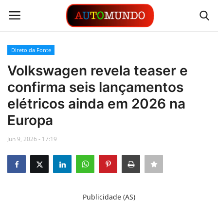
Direto da Fonte
Login
Registrar
Volkswagen revela teaser e
confirma seis lançamentos
Contato
elétricos ainda em 2026 na
Links
Europa
Busca Direta
Jun 9, 2026 - 17:19
Automóveis
Automobilismo
Publicidade (AS)
Idioma