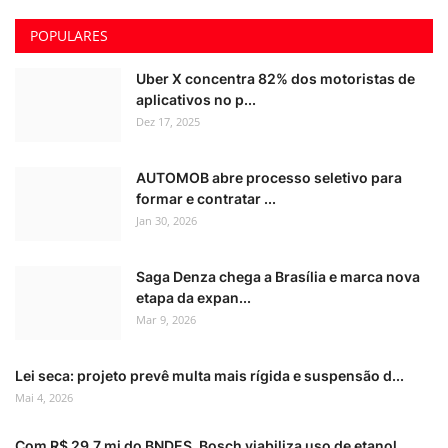
POPULARES
Uber X concentra 82% dos motoristas de
aplicativos no p...
Dez 17, 2025
AUTOMOB abre processo seletivo para
formar e contratar ...
Jan 30, 2026
Saga Denza chega a Brasília e marca nova
etapa da expan...
Mar 9, 2026
Lei seca: projeto prevê multa mais rígida e suspensão d...
Mai 4, 2026
Com R$ 29,7 mi do BNDES, Bosch viabiliza uso de etanol ...