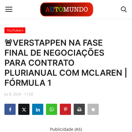
YouTubers
Login
Registrar
🚨VERSTAPPEN NA FASE
FINAL DE NEGOCIAÇÕES
Contato
PARA CONTRATO
Links
PLURIANUAL COM MCLAREN |
FÓRMULA 1
Busca Direta
Jul 8, 2026 - 11:00
Automóveis
Automobilismo
Idioma
Publicidade (AS)