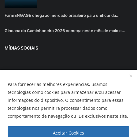
FarmENGAGE chega ao mercado brasileiro para unificar da...
Gincana do Caminhoneiro 2026 começa neste mês de maio c...
MÍDIAS SOCIAIS
Junte-se ao nosso boletim informativo
Para fornecer as melhores experiências, usamos
Inscrever-se
tecnologias como cookies para armazenar e/ou acessar
informações do dispositivo. O consentimento para essas
tecnologias nos permitirá processar dados como
AUTOMUNDO.com.br
comportamento de navegação ou IDs exclusivos neste site.
Termos & Condições
Política de Privacidade
Aceitar Cookies