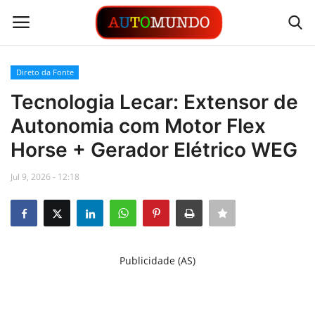
Direto da Fonte
Login
Registrar
Tecnologia Lecar: Extensor de
Autonomia com Motor Flex
Contato
Horse + Gerador Elétrico WEG
Links
Jul 9, 2026 - 12:18
Busca Direta
Automóveis
Publicidade (AS)
Automobilismo
Idioma