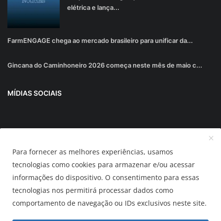
elétrica e lança...
FarmENGAGE chega ao mercado brasileiro para unificar da...
Gincana do Caminhoneiro 2026 começa neste mês de maio c...
MÍDIAS SOCIAIS
Junte-se ao nosso boletim informativo
Para fornecer as melhores experiências, usamos
Inscrever-se
tecnologias como cookies para armazenar e/ou acessar
informações do dispositivo. O consentimento para essas
tecnologias nos permitirá processar dados como
AUTOMUNDO.com.br
comportamento de navegação ou IDs exclusivos neste site.
Termos & Condições
Política de Privacidade