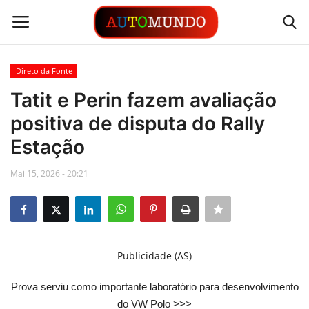
Direto da Fonte
Login
Registrar
Tatit e Perin fazem avaliação
positiva de disputa do Rally
Contato
Estação
Links
Mai 15, 2026 - 20:21
Busca Direta
Automóveis
Publicidade (AS)
Automobilismo
Prova serviu como importante laboratório para desenvolvimento
Idioma
do VW Polo >>>