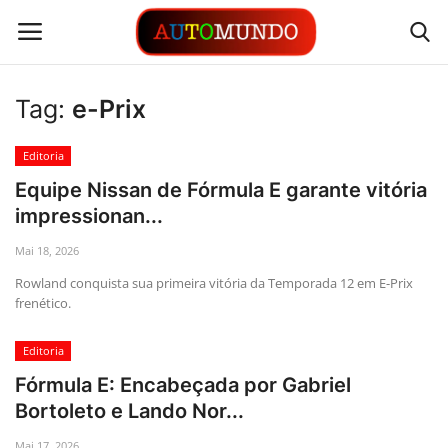
Tag:
e-Prix
Login
Registrar
Editoria
Contato
Equipe Nissan de Fórmula E garante vitória
impressionan...
Links
Mai 18, 2026
Busca Direta
Rowland conquista sua primeira vitória da Temporada 12 em E-Prix
frenético.
Automóveis
Editoria
Automobilismo
Fórmula E: Encabeçada por Gabriel
Bortoleto e Lando Nor...
Idioma
Mai 17, 2026