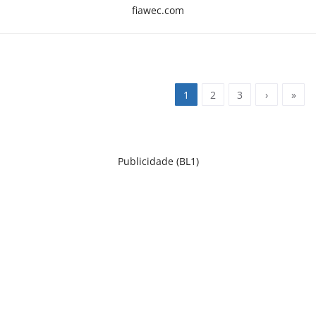
fiawec.com
1
2
3
›
»
Publicidade (BL1)