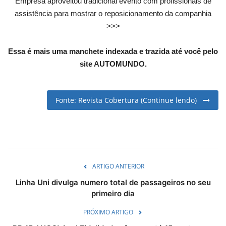
Empresa aproveitou tradicional evento com profissionais de
English
Portuguese
assistência para mostrar o reposicionamento da companhia
>>>
Essa é mais uma manchete indexada e trazida até você pelo
site AUTOMUNDO.
Fonte: Revista Cobertura (Continue lendo)
ARTIGO ANTERIOR
Linha Uni divulga numero total de passageiros no seu
primeiro dia
PRÓXIMO ARTIGO