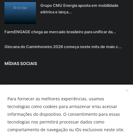
Grupo CMU Energia aposta em mobilidade
elétrica e lança...
FarmENGAGE chega ao mercado brasileiro para unificar da...
Gincana do Caminhoneiro 2026 começa neste mês de maio c...
MÍDIAS SOCIAIS
Junte-se ao nosso boletim informativo
Para fornecer as melhores experiências, usamos
Inscrever-se
tecnologias como cookies para armazenar e/ou acessar
informações do dispositivo. O consentimento para essas
tecnologias nos permitirá processar dados como
AUTOMUNDO.com.br
comportamento de navegação ou IDs exclusivos neste site.