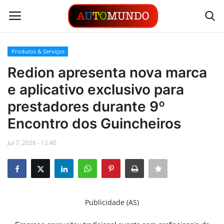
Produtos & Serviços
Login
Registrar
Redion apresenta nova marca
e aplicativo exclusivo para
Contato
prestadores durante 9º
Links
Encontro dos Guincheiros
Busca Direta
Jul 7, 2026 - 12:40
Automóveis
Automobilismo
Publicidade (AS)
Idioma