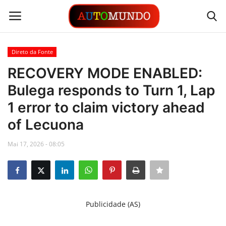
Direto da Fonte
Login
Registrar
RECOVERY MODE ENABLED:
Bulega responds to Turn 1, Lap
Contato
1 error to claim victory ahead
Links
of Lecuona
Busca Direta
Mai 17, 2026 - 08:05
Automóveis
Automobilismo
Publicidade (AS)
Idioma