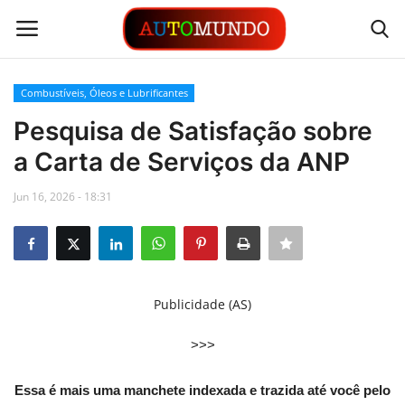
Combustíveis, Óleos e Lubrificantes
Login
Registrar
Pesquisa de Satisfação sobre
a Carta de Serviços da ANP
Contato
Jun 16, 2026 - 18:31
Links
Busca Direta
Automóveis
Publicidade (AS)
Automobilismo
>>>
Idioma
Essa é mais uma manchete indexada e trazida até você pelo