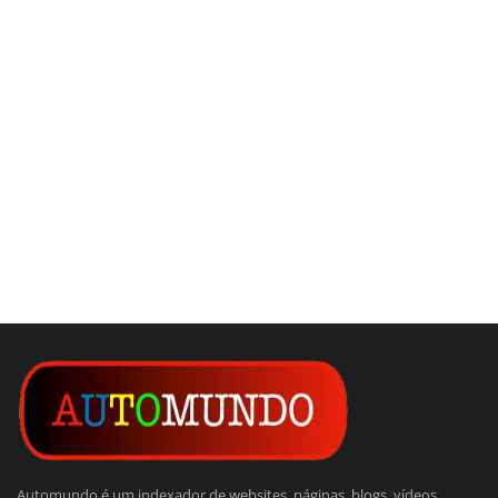
Automundo é um indexador de websites, páginas, blogs, vídeos,