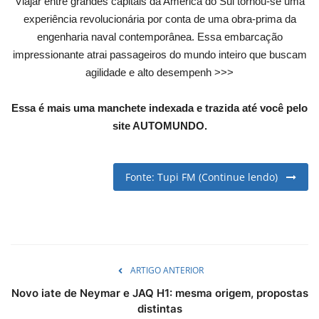
Viajar entre grandes capitais da América do Sul tornou-se uma
English
Portuguese
experiência revolucionária por conta de uma obra-prima da
engenharia naval contemporânea. Essa embarcação
impressionante atrai passageiros do mundo inteiro que buscam
agilidade e alto desempenh >>>
Essa é mais uma manchete indexada e trazida até você pelo
site AUTOMUNDO.
Fonte: Tupi FM (Continue lendo)
ARTIGO ANTERIOR
Novo iate de Neymar e JAQ H1: mesma origem, propostas
distintas