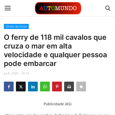
Direto da Fonte
Login
Registrar
O ferry de 118 mil cavalos que
cruza o mar em alta
Contato
velocidade e qualquer pessoa
Links
pode embarcar
Busca Direta
Jul 8, 2026 - 16:19
Automóveis
Automobilismo
Publicidade (AS)
Idioma