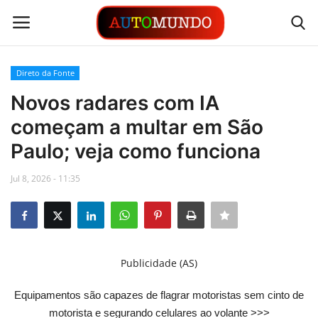
Direto da Fonte
Login
Registrar
Novos radares com IA
começam a multar em São
Contato
Paulo; veja como funciona
Links
Jul 8, 2026 - 11:35
Busca Direta
Automóveis
Publicidade (AS)
Automobilismo
Equipamentos são capazes de flagrar motoristas sem cinto de
Idioma
motorista e segurando celulares ao volante >>>