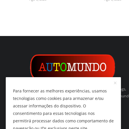
Automundo é um indexador de websites, páginas, blogs,
Para fornecer as melhores experiências, usamos
vídeos, imagens, podcasts e de tudo relacionado ao mun
tecnologias como cookies para armazenar e/ou
do automóvel e do automobilismo.
acessar informações do dispositivo. O
consentimento para essas tecnologias nos
permitirá processar dados como comportamento de
navegação ou IDs exclusivos neste site.