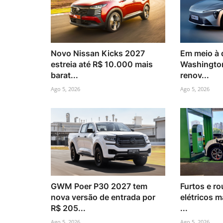
Novo Nissan Kicks 2027
Em meio à 
estreia até R$ 10.000 mais
Washingto
barat...
renov...
Ago 5, 2026
Ago 5, 2026
GWM Poer P30 2027 tem
Furtos e r
nova versão de entrada por
elétricos 
R$ 205...
...
Ago 5, 2026
Ago 5, 2026