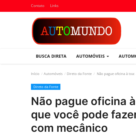
Contato
Links
BUSCA DIRETA
AUTOMÓVEIS
AUTOM
Início
Automóveis
Direto da Fonte
Não pague oficina à toa:
Direto da Fonte
Não pague oficina à
que você pode faze
com mecânico