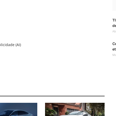
TI
de
Ab
C
licidade (AI)
et
Ma