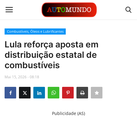
Combustíveis, Óleos e Lubrificantes
Login
Registrar
Lula reforça aposta em
distribuição estatal de
Contato
combustíveis
Links
Mai 15, 2026 - 08:18
Busca Direta
Automóveis
Publicidade (AS)
Automobilismo
Idioma