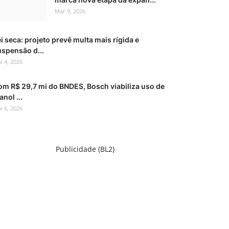
Mar 9, 2026
i seca: projeto prevê multa mais rígida e
uspensão d...
i 4, 2026
om R$ 29,7 mi do BNDES, Bosch viabiliza uso de
anol ...
i 6, 2026
Publicidade (BL2)