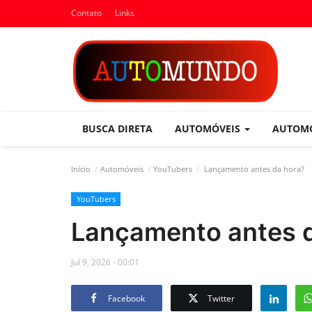
Contato
Links
BUSCA DIRETA
AUTOMÓVEIS
AUTOM
Início
Automóveis
YouTubers
Lançamento antes da hora?
YouTubers
Lançamento antes 
Jul 9, 2026 - 00:01
Facebook
Twitter