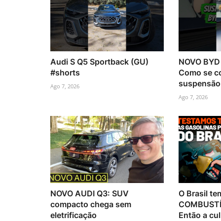
Audi S Q5 Sportback (GU)
NOVO BYD 
#shorts
Como se c
suspensão 
Ago 7, 2026
Ago 7, 2026
NOVO AUDI Q3: SUV
O Brasil te
compacto chega sem
COMBUSTÍ
eletrificação
Então a cul