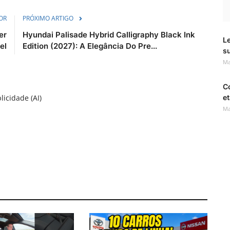
OR
PRÓXIMO ARTIGO
er
Hyundai Palisade Hybrid Calligraphy Black Ink
Le
el
Edition (2027): A Elegância Do Pre...
s
Ma
C
licidade (AI)
et
Ma