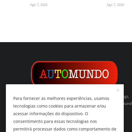
Ago 7, 2026
Ago 7, 2026
Automundo é um indexador de websites, páginas, blogs,
Para fornecer as melhores experiências, usamos
vídeos, imagens, podcasts e de tudo relacionado ao mun
tecnologias como cookies para armazenar e/ou
do automóvel e do automobilismo.
acessar informações do dispositivo. O
consentimento para essas tecnologias nos
permitirá processar dados como comportamento de