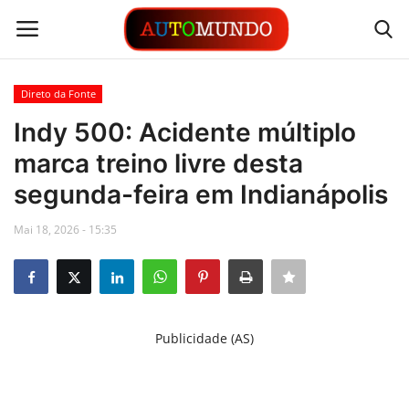
Direto da Fonte
Login
Registrar
Indy 500: Acidente múltiplo
marca treino livre desta
Contato
segunda-feira em Indianápolis
Links
Mai 18, 2026 - 15:35
Busca Direta
Automóveis
Publicidade (AS)
Automobilismo
Idioma