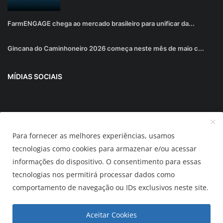
FarmENGAGE chega ao mercado brasileiro para unificar da...
Gincana do Caminhoneiro 2026 começa neste mês de maio c...
MÍDIAS SOCIAIS
Junte-se ao nosso boletim informativo
Para fornecer as melhores experiências, usamos
Inscrever-se
tecnologias como cookies para armazenar e/ou acessar
informações do dispositivo. O consentimento para essas
tecnologias nos permitirá processar dados como
AUTOMUNDO.com.br
comportamento de navegação ou IDs exclusivos neste site.
Termos & Condições
Política de Privacidade
Aceitar Cookies