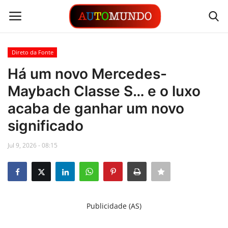
Direto da Fonte
Login
Registrar
Há um novo Mercedes-
Maybach Classe S… e o luxo
Contato
acaba de ganhar um novo
Links
significado
Busca Direta
Jul 9, 2026 - 08:15
Automóveis
Automobilismo
Publicidade (AS)
Idioma