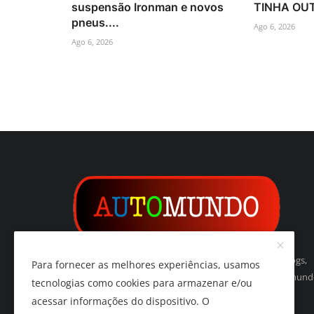
suspensão Ironman e novos
TINHA OUT
pneus....
Ago 6, 2026
Ago 6, 2026
Automundo é um indexador de websites, páginas, blogs,
Para fornecer as melhores experiências, usamos
vídeos, imagens, podcasts e de tudo relacionado ao mun
tecnologias como cookies para armazenar e/ou
do automóvel e do automobilismo.
acessar informações do dispositivo. O