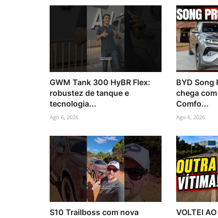
GWM Tank 300 HyBR Flex:
BYD Song 
robustez de tanque e
chega com 
tecnologia...
Comfo...
Ago 6, 2026
Ago 6, 2026
S10 Trailboss com nova
VOLTEI AO