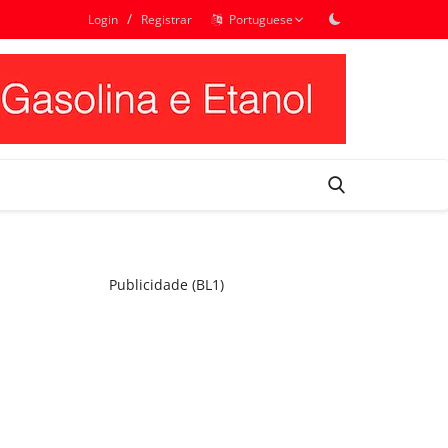
/
Login
Registrar
Portuguese
Publicidade (BL1)