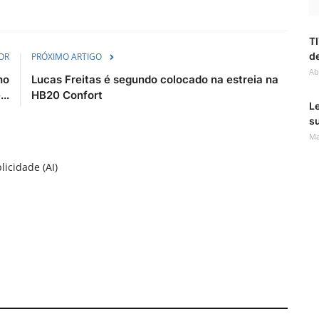
TI
de
OR
PRÓXIMO ARTIGO
Ab
ho
Lucas Freitas é segundo colocado na estreia na
..
HB20 Confort
Le
s
Ma
licidade (AI)