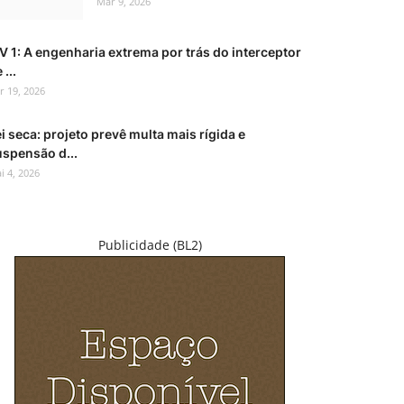
Mar 9, 2026
V 1: A engenharia extrema por trás do interceptor
 ...
r 19, 2026
i seca: projeto prevê multa mais rígida e
uspensão d...
i 4, 2026
Publicidade (BL2)