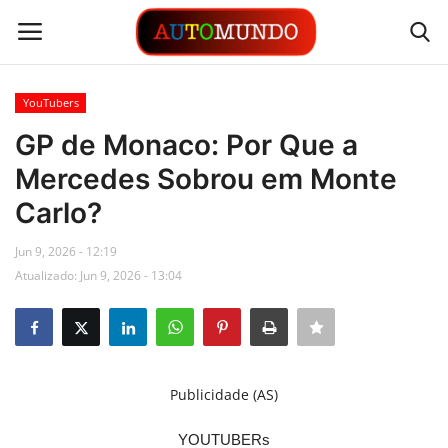
YouTubers
Login
Registrar
GP de Monaco: Por Que a
Mercedes Sobrou em Monte
Contato
Carlo?
Links
Jun 9, 2026 - 12:19
Atualizado: Jun 9, 2026 - 13:04
Busca Direta
Automóveis
Automobilismo
Publicidade (AS)
Idioma
YOUTUBERs