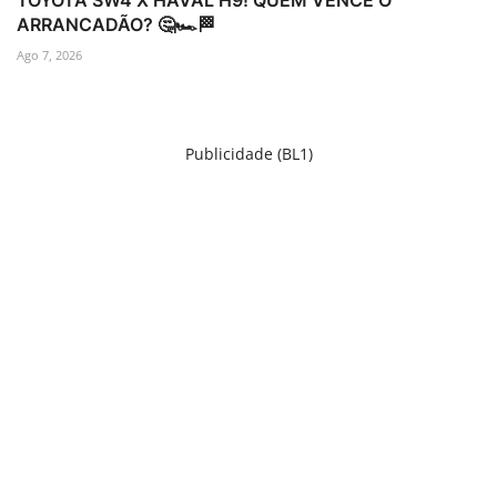
TOYOTA SW4 X HAVAL H9! QUEM VENCE O
ARRANCADÃO? 🤔🏎️🏁
Ago 7, 2026
Publicidade (BL1)