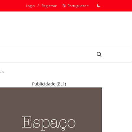
/
Login
Registrar
Portuguese
ulo.
Publicidade (BL1)