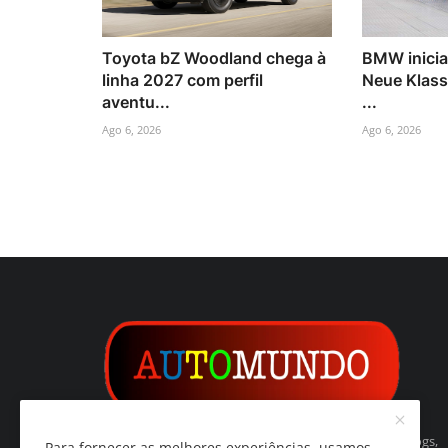
Toyota bZ Woodland chega à
BMW inicia
linha 2027 com perfil
Neue Klass
aventu...
...
Ago 6, 2026
Ago 6, 2026
Automundo é um indexador de websites, páginas, blogs,
Para fornecer as melhores experiências, usamos