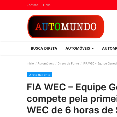
Contato
Links
BUSCA DIRETA
AUTOMÓVEIS
AUTOM
Início
Automóveis
Direto da Fonte
FIA WEC – Equipe Genesis
Direto da Fonte
FIA WEC – Equipe 
compete pela primei
WEC de 6 horas de 