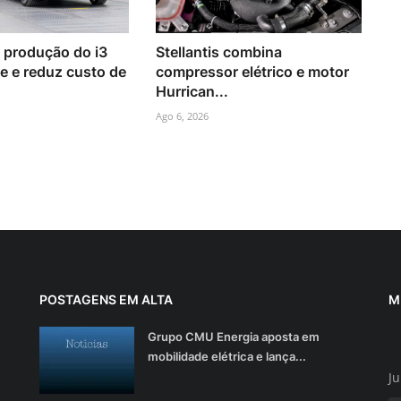
 produção do i3
Stellantis combina
e e reduz custo de
compressor elétrico e motor
Hurrican...
Ago 6, 2026
POSTAGENS EM ALTA
M
Grupo CMU Energia aposta em
mobilidade elétrica e lança...
Ju