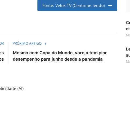
Fonte: Velox TV (Continue lendo)
C
et
Ma
OR
PRÓXIMO ARTIGO
Le
es
Mesmo com Copa do Mundo, varejo tem pior
s
os
desempenho para junho desde a pandemia
Ma
licidade (AI)