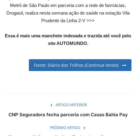
Metrô de São Paulo em parceria com a rede de farmácias,
English
Portuguese
Drogasil, realiza nesta semana ação de saúde na estação Vila
Prudente da Linha 2-V >>>
Essa é mais uma manchete indexada e trazida até você pelo
site AUTOMUNDO.
Fonte: Diário dos Trilhos (Continue lendo)
ARTIGO ANTERIOR
CNP Seguradora fecha parceria com Casas Bahia Pay
PRÓXIMO ARTIGO