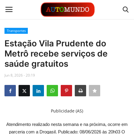
Transportes
Login
Registrar
Estação Vila Prudente do
Metrô recebe serviços de
Contato
saúde gratuitos
Links
Jun 8, 2026 - 20:19
Busca Direta
Automóveis
Publicidade (AS)
Automobilismo
Atendimento realizado nesta semana e na próxima, ocorre em
Idioma
parceria com a Drogasil. Publicado: 08/06/2026 às 20h03 O