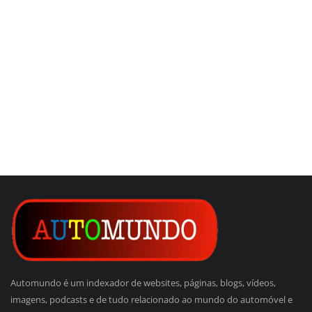
Automundo é um indexador de websites, páginas, blogs, vídeos,
imagens, podcasts e de tudo relacionado ao mundo do automóvel e