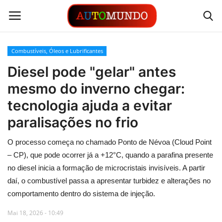
Combustíveis, Óleos e Lubrificantes
Login
Registrar
Diesel pode "gelar" antes
mesmo do inverno chegar:
Contato
tecnologia ajuda a evitar
Links
paralisações no frio
Busca Direta
O processo começa no chamado Ponto de Névoa (Cloud Point
– CP), que pode ocorrer já a +12°C, quando a parafina presente
Automóveis
no diesel inicia a formação de microcristais invisíveis. A partir
daí, o combustível passa a apresentar turbidez e alterações no
Automobilismo
comportamento dentro do sistema de injeção.
Mai 18, 2026 - 10:49
Idioma