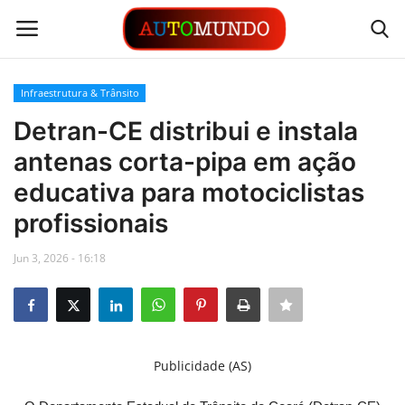
Infraestrutura & Trânsito
Login
Registrar
Detran-CE distribui e instala
antenas corta-pipa em ação
Contato
educativa para motociclistas
Links
profissionais
Busca Direta
Jun 3, 2026 - 16:18
Automóveis
Automobilismo
Publicidade (AS)
Idioma