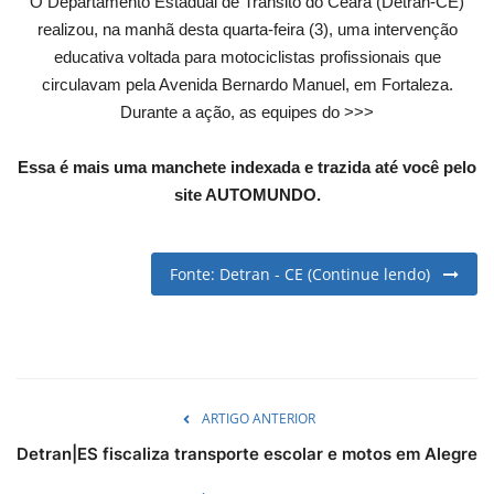
O Departamento Estadual de Trânsito do Ceará (Detran-CE)
English
Portuguese
realizou, na manhã desta quarta-feira (3), uma intervenção
educativa voltada para motociclistas profissionais que
circulavam pela Avenida Bernardo Manuel, em Fortaleza.
Durante a ação, as equipes do >>>
Essa é mais uma manchete indexada e trazida até você pelo
site AUTOMUNDO.
Fonte: Detran - CE (Continue lendo)
ARTIGO ANTERIOR
Detran|ES fiscaliza transporte escolar e motos em Alegre