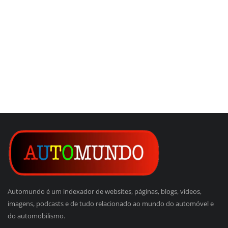
Automundo é um indexador de websites, páginas, blogs, vídeos,
imagens, podcasts e de tudo relacionado ao mundo do automóvel e
do automobilismo.