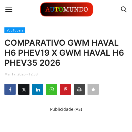
YouTubers
Login
Registrar
COMPARATIVO GWM HAVAL
H6 PHEV19 X GWM HAVAL H6
Contato
PHEV35 2026
Links
Mai 17, 2026 - 12:38
Busca Direta
Automóveis
Publicidade (AS)
Automobilismo
Idioma