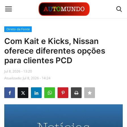
Direto da Fonte
Login
Registrar
Com Kait e Kicks, Nissan
oferece diferentes opções
Contato
para clientes PCD
Links
Jul 8, 2026 - 13:20
Atualizado: Jul 8, 2026 - 14:24
Busca Direta
Automóveis
Automobilismo
Idioma