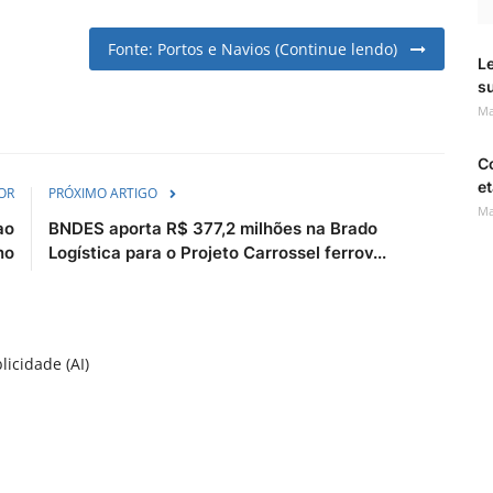
Fonte: Portos e Navios (Continue lendo)
Le
s
Ma
C
et
OR
PRÓXIMO ARTIGO
Ma
ao
BNDES aporta R$ 377,2 milhões na Brado
no
Logística para o Projeto Carrossel ferrov...
licidade (AI)