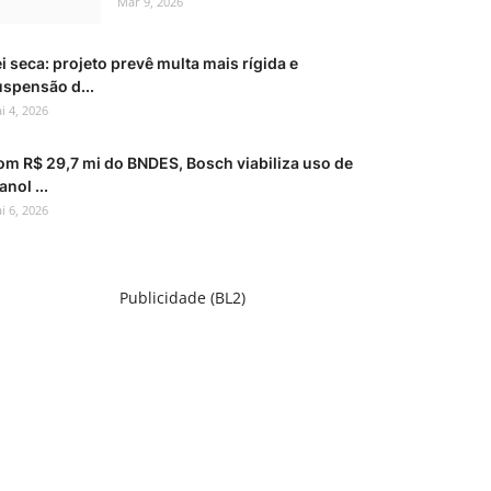
Mar 9, 2026
i seca: projeto prevê multa mais rígida e
uspensão d...
i 4, 2026
om R$ 29,7 mi do BNDES, Bosch viabiliza uso de
anol ...
i 6, 2026
Publicidade (BL2)