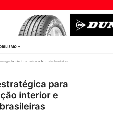
OBILISMO
avegação interior e destravar hidrovias brasileiras
stratégica para
ão interior e
brasileiras