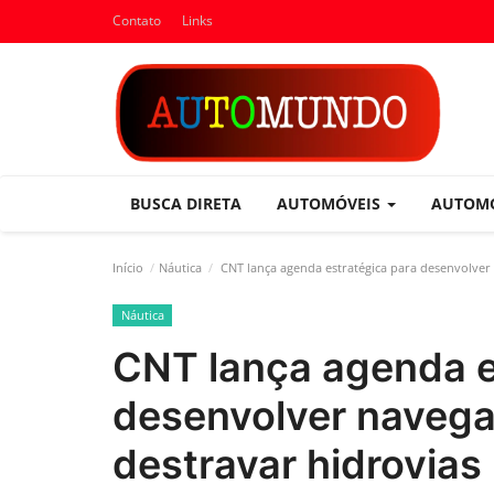
Contato
Links
BUSCA DIRETA
AUTOMÓVEIS
AUTOM
Início
Náutica
CNT lança agenda estratégica para desenvolver n
Náutica
CNT lança agenda e
desenvolver navegaç
destravar hidrovias 