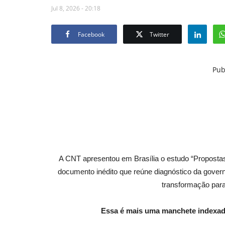
Jul 8, 2026 - 20:18
Facebook
Twitter
Pub
A CNT apresentou em Brasília o estudo “Propostas
documento inédito que reúne diagnóstico da gover
transformação para
Essa é mais uma manchete indexad