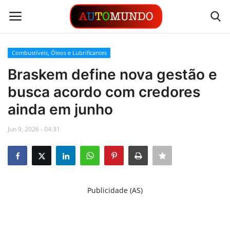
Combustíveis, Óleos e Lubrificantes
Login
Registrar
Braskem define nova gestão e
busca acordo com credores
Contato
ainda em junho
Links
Jun 9, 2026 - 04:31
Busca Direta
Automóveis
Publicidade (AS)
Automobilismo
Idioma