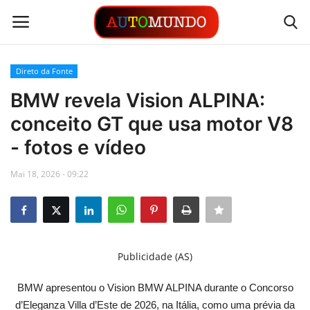
Direto da Fonte
Login
Registrar
BMW revela Vision ALPINA:
conceito GT que usa motor V8
Contato
- fotos e vídeo
Links
Mai 18, 2026 - 09:22
Busca Direta
Automóveis
Publicidade (AS)
Automobilismo
BMW apresentou o Vision BMW ALPINA durante o Concorso
Idioma
d’Eleganza Villa d’Este de 2026, na Itália, como uma prévia da