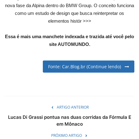
nova fase da Alpina dentro do BMW Group. O conceito funciona
English
Portuguese
como um estudo de design que busca reinterpretar os
elementos histór >>>
Essa é mais uma manchete indexada e trazida até você pelo
site AUTOMUNDO.
Fonte: Car.Blog.br (Continue lendo)
ARTIGO ANTERIOR
Lucas Di Grassi pontua nas duas corridas da Fórmula E
em Mônaco
PRÓXIMO ARTIGO