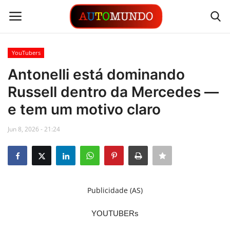
YouTubers
Login
Registrar
Antonelli está dominando
Russell dentro da Mercedes —
Contato
e tem um motivo claro
Links
Jun 8, 2026 - 21:24
Busca Direta
Automóveis
Publicidade (AS)
Automobilismo
YOUTUBERs
Idioma